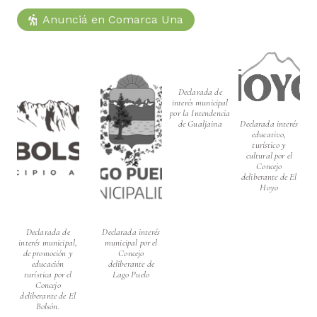
Anunciá en Comarca Una
Declarada de
interés municipal
por la Intendencia
de Gualjaina
Declarada interés
educativo,
turístico y
cultural por el
Concejo
deliberante de El
Hoyo
Declarada de
Declarada interés
interés municipal,
municipal por el
de promoción y
Concejo
educación
deliberante de
turística por el
Lago Puelo
Concejo
deliberante de El
Bolsón.