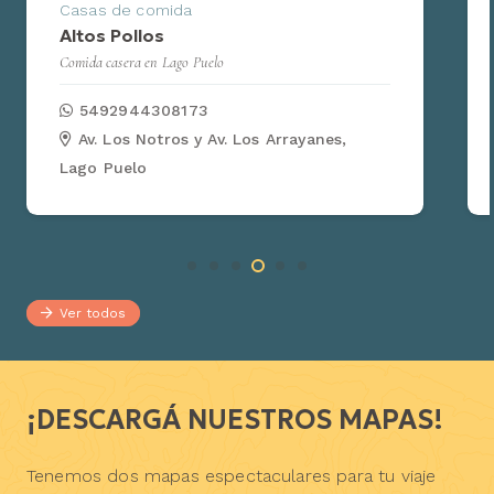
Casas de comida
Altos Pollos
Comida casera en Lago Puelo
5492944308173
Av. Los Notros y Av. Los Arrayanes,
Lago Puelo
Ver todos
¡DESCARGÁ NUESTROS MAPAS!
Tenemos dos mapas espectaculares para tu viaje