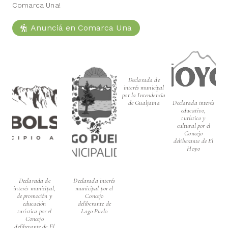
Comarca Una!
Anunciá en Comarca Una
Declarada de
interés municipal
por la Intendencia
de Gualjaina
Declarada interés
educativo,
turístico y
cultural por el
Concejo
deliberante de El
Hoyo
Declarada de
Declarada interés
interés municipal,
municipal por el
de promoción y
Concejo
educación
deliberante de
turística por el
Lago Puelo
Concejo
deliberante de El