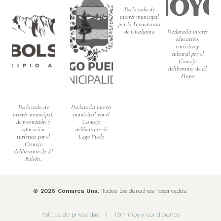
Declarada de
interés municipal
por la Intendencia
de Gualjaina
Declarada interés
educativo,
turístico y
cultural por el
Concejo
deliberante de El
Hoyo
Declarada de
Declarada interés
interés municipal,
municipal por el
de promoción y
Concejo
educación
deliberante de
turística por el
Lago Puelo
Concejo
deliberante de El
Bolsón.
©
2026
Comarca Una.
Todos los derechos reservados.
Política de privacidad
|
Términos y condiciones