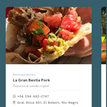
Alojamientos
,
Prestadores
Las Nalcas Hotel Boutique & Spa
Hotel Boutique & Spa
54 92944 205555
Ñanco 150 Villa Turismo, El Bolsón