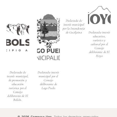
Declarada de
interés municipal
por la Intendencia
de Gualjaina
Declarada interés
educativo,
turístico y
cultural por el
Concejo
deliberante de El
Hoyo
Declarada de
Declarada interés
interés municipal,
municipal por el
de promoción y
Concejo
educación
deliberante de
turística por el
Lago Puelo
Concejo
deliberante de El
Bolsón.
©
2026
Comarca Una.
Todos los derechos reservados.